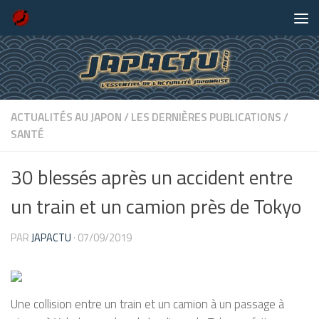
Skip to content
ACTUALITÉS AU JAPON
/
LES DERNIÈRES PUBLICATIONS
/
SANTÉ
30 blessés après un accident entre
un train et un camion près de Tokyo
PAR
JAPACTU
·
07/09/2019
Une collision entre un train et un camion à un passage à