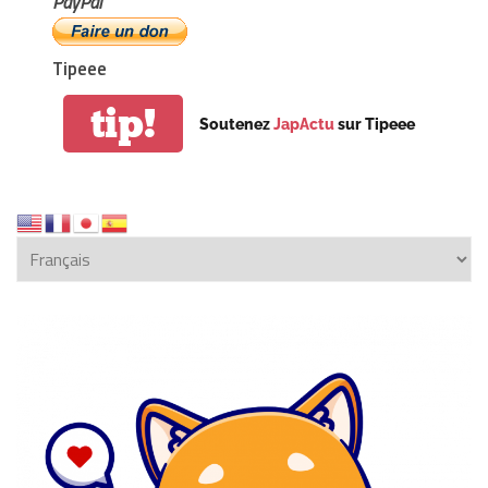
PayPal
Tipeee
tip!
Soutenez
JapActu
sur Tipeee