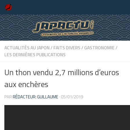
Skip to content
ACTUALITÉS AU JAPON
/
FAITS DIVERS
/
GASTRONOMIE
/
LES DERNIÈRES PUBLICATIONS
Un thon vendu 2,7 millions d’euros
aux enchères
PAR
RÉDACTEUR: GUILLAUME
·
05/01/2019