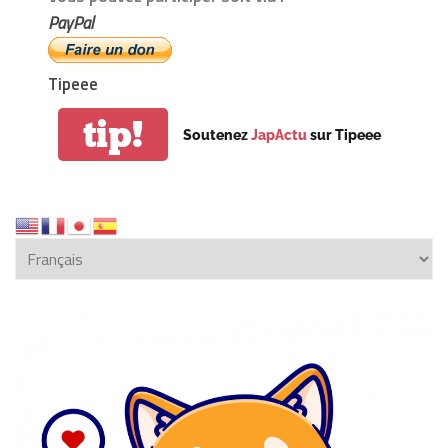
PayPal
Tipeee
tip!
Soutenez
JapActu
sur Tipeee