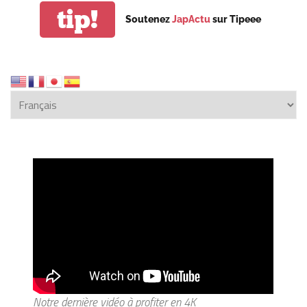
tip!
Soutenez
JapActu
sur Tipeee
Notre dernière vidéo à profiter en 4K