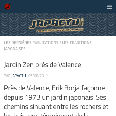
Skip to content
LES DERNIÈRES PUBLICATIONS
/
LES TRADITIONS
JAPONAISES
Jardin Zen près de Valence
PAR
JAPACTU
·
05/08/2017
Près de Valence, Erik Borja façonne
depuis 1973 un jardin japonais. Ses
chemins sinuant entre les rochers et
les buissons témoignent de la