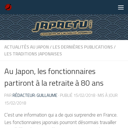
Skip to content
ACTUALITÉS AU JAPON
/
LES DERNIÈRES PUBLICATIONS
/
LES TRADITIONS JAPONAISES
Au Japon, les fonctionnaires
partiront à la retraite à 80 ans
PAR
RÉDACTEUR: GUILLAUME
· PUBLIÉ
15/02/2018
· MIS À JOUR
15/02/2018
C’est une information qui a de quoi surprendre en France.
Les fonctionnaires japonais pourront désormais travailler