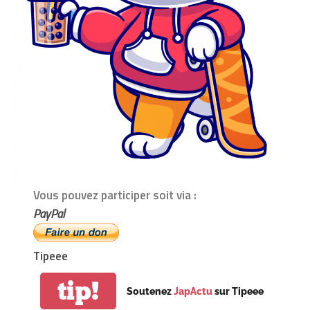
Vous pouvez participer soit via :
PayPal
Tipeee
tip!
Soutenez
JapActu
sur Tipeee