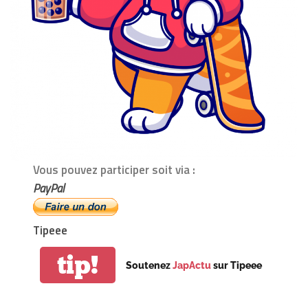
Vous pouvez participer soit via :
PayPal
Tipeee
tip!
Soutenez
JapActu
sur Tipeee