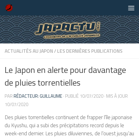
Skip to content
ACTUALITÉS AU JAPON
/
LES DERNIÈRES PUBLICATIONS
Le Japon en alerte pour davantage
de pluies torrentielles
PAR
RÉDACTEUR: GUILLAUME
· PUBLIÉ
10/07/2020
· MIS À JOUR
10/07/2020
Des pluies torrentielles continuent de frapper l’île japonaise
du Kyushu, qui a subi des précipitations record depuis le
week-end dernier. Les pluies diluviennes, de l’ouest jusqu’au