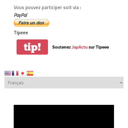
Vous pouvez participer soit via :
PayPal
Tipeee
tip!
Soutenez
JapActu
sur Tipeee