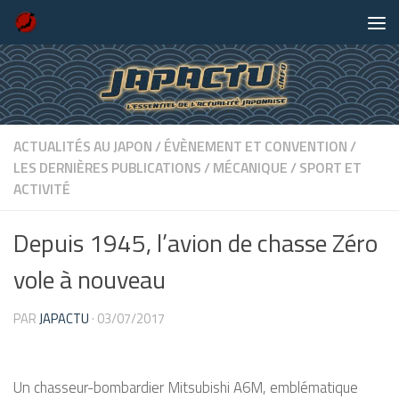
Skip to content
ACTUALITÉS AU JAPON
/
ÉVÈNEMENT ET CONVENTION
/
LES DERNIÈRES PUBLICATIONS
/
MÉCANIQUE
/
SPORT ET
ACTIVITÉ
Depuis 1945, l’avion de chasse Zéro
vole à nouveau
PAR
JAPACTU
·
03/07/2017
Un chasseur-bombardier Mitsubishi A6M, emblématique